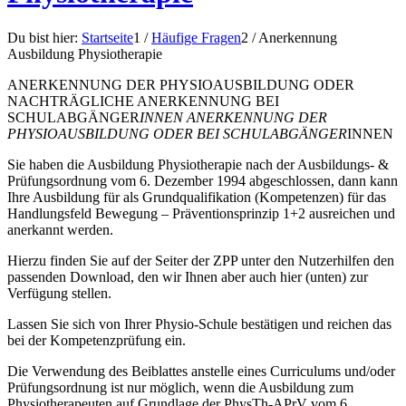
Du bist hier:
Startseite
1
/
Häufige Fragen
2
/
Anerkennung
Ausbildung Physiotherapie
ANERKENNUNG DER PHYSIOAUSBILDUNG ODER
NACHTRÄGLICHE ANERKENNUNG BEI
SCHULABGÄNGER
INNEN ANERKENNUNG DER
PHYSIOAUSBILDUNG ODER BEI SCHULABGÄNGER
INNEN
Sie haben die Ausbildung Physiotherapie nach der Ausbildungs- &
Prüfungsordnung vom 6. Dezember 1994 abgeschlossen, dann kann
Ihre Ausbildung für als Grundqualifikation (Kompetenzen) für das
Handlungsfeld Bewegung – Präventionsprinzip 1+2 ausreichen und
anerkannt werden.
Hierzu finden Sie auf der Seiter der ZPP unter den Nutzerhilfen den
passenden Download, den wir Ihnen aber auch hier (unten) zur
Verfügung stellen.
Lassen Sie sich von Ihrer Physio-Schule bestätigen und reichen das
bei der Kompetenzprüfung ein.
Die Verwendung des Beiblattes anstelle eines Curriculums und/oder
Prüfungsordnung ist nur möglich, wenn die Ausbildung zum
Physiotherapeuten auf Grundlage der PhysTh-APrV vom 6.