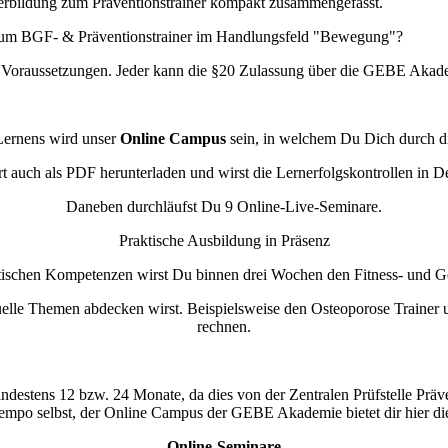
terbildung zum Präventionstrainer kompakt zusammengefasst.
 zum BGF- & Präventionstrainer im Handlungsfeld "Bewegung"?
Voraussetzungen. Jeder kann die §20 Zulassung über die GEBE Akade
Lernens wird unser
Online Campus
sein, in welchem Du Dich durch die
rt auch als PDF herunterladen und wirst die Lernerfolgskontrollen in
Daneben durchläufst Du 9 Online-Live-Seminare.
Praktische Ausbildung in Präsenz
tischen Kompetenzen wirst Du binnen drei Wochen den Fitness- und Ge
lle Themen abdecken wirst. Beispielsweise den Osteoporose Trainer u
rechnen.
ndestens 12 bzw. 24 Monate, da dies von der Zentralen Prüfstelle Präve
tempo selbst, der Online Campus der GEBE Akademie bietet dir hier die 
Online-Seminare