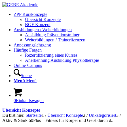
ZPP Kurskonzepte
Übersicht Konzepte
BGF Konzept
Ausbildungen / Weiterbildungen
Ausbildung Präventionstrainer
Weiterbildungen / Trainerlizenzen
Anpassungslehrgang
Häufige Fragen
Rezertifizierung eines Kurses
Anerkennung Ausbildung Physiotherapie
Online-Campus
Suche
Menü
Menü
0
Einkaufswagen
Übersicht Konzepte
Du bist hier:
Startseite
1
/
Übersicht Konzepte
2
/
Unkategorisiert
3
/
Aktiv & Stark 60Plus – Fitness für Körper und Geist durch d...