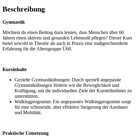
Körper
und
Beschreibung
Geist
durch
Gymnastik
das
Kräftigungsporgramm
Möchtest du einen Beitrag dazu leisten, dass Menschen über 60
für
Jahren einen aktiven und gesunden Lebensstil pflegen? Dieser Kurs
den
bietet sowohl in Theorie als auch in Praxis eine maßgeschneiderte
ganzen
Erfahrung für die Altersgruppe Ü60.
Körper
(10
EH)
[Digital]
Kursinhalte
Menge
Gezielte Gymnastikübungen: Durch speziell angepasste
Gymnastikübungen fördern wir die Beweglichkeit und
Kräftigung, um die individuellen Ziele der Kursteilnehmer zu
unterstützen.
Walkingprogramm: Ein angepasstes Walkingprogramm sorgt
für eine schonende, aber effektive Steigerung der Ausdauer
und Mobilität.
Praktische Umsetzung