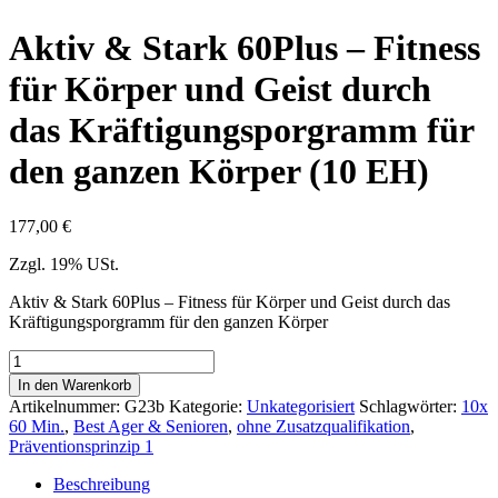
Aktiv & Stark 60Plus – Fitness
für Körper und Geist durch
das Kräftigungsporgramm für
den ganzen Körper (10 EH)
177,00
€
Zzgl. 19% USt.
Aktiv & Stark 60Plus – Fitness für Körper und Geist durch das
Kräftigungsporgramm für den ganzen Körper
Aktiv
&
In den Warenkorb
Stark
Artikelnummer:
G23b
Kategorie:
Unkategorisiert
Schlagwörter:
10x
60Plus
60 Min.
,
Best Ager & Senioren
,
ohne Zusatzqualifikation
,
-
Präventionsprinzip 1
Fitness
für
Beschreibung