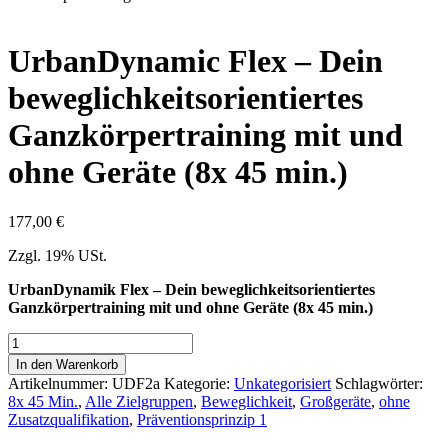
UrbanDynamic Flex – Dein
beweglichkeitsorientiertes
Ganzkörpertraining mit und
ohne Geräte (8x 45 min.)
177,00
€
Zzgl. 19% USt.
UrbanDynamik Flex – Dein beweglichkeitsorientiertes
Ganzkörpertraining mit und ohne Geräte (8x 45 min.)
UrbanDynamic
Flex
In den Warenkorb
–
Artikelnummer:
UDF2a
Kategorie:
Unkategorisiert
Schlagwörter:
Dein
8x 45 Min.
,
Alle Zielgruppen
,
Beweglichkeit
,
Großgeräte
,
ohne
beweglichkeitsorientiertes
Zusatzqualifikation
,
Präventionsprinzip 1
Ganzkörpertraining