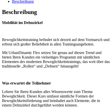
mit
Beschreibung
und
ohne
Beschreibung
Geräte
(8x
Mobilität im Dehnzirkel
45
min.)
[Digital]
Menge
Beweglichkeitstraining befindet sich derzeit auf dem Vormarsch und
erfreut sich großer Beliebtheit in allen Trainingsangeboten.
Mit UrbanDinamic Flex setzen Sie genau auf diesen Trend und
bieten Ihren Kunden ein vielseitiges Programm mit sämtlichen
Elementen des modernen Beweglichkeitstrainings, das weit über das
traditionelle „Rollen“ und „Dehnen“ hinausgeht!
Was erwartet die Teilnehmer
Lehren Sie Ihren Kunden alles Wissenswerte zum Thema
Beweglichkeit. Dieser Kurs umfasst sämtliche Formen der
Beweglichkeitsförderung und beinhaltet auch Elemente, die in
einem Dehnzirkel durchgeführt werden können.