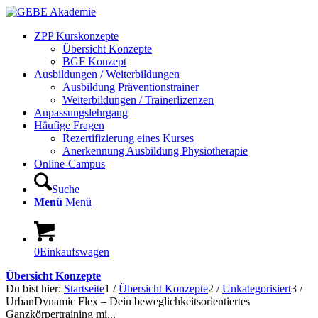
ZPP Kurskonzepte
Übersicht Konzepte
BGF Konzept
Ausbildungen / Weiterbildungen
Ausbildung Präventionstrainer
Weiterbildungen / Trainerlizenzen
Anpassungslehrgang
Häufige Fragen
Rezertifizierung eines Kurses
Anerkennung Ausbildung Physiotherapie
Online-Campus
Suche
Menü
Menü
0
Einkaufswagen
Übersicht Konzepte
Du bist hier:
Startseite
1
/
Übersicht Konzepte
2
/
Unkategorisiert
3
/
UrbanDynamic Flex – Dein beweglichkeitsorientiertes
Ganzkörpertraining mi...